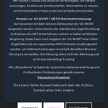
Wir nutzen Cookies und ähnliche Technologien, um Inhalte
anzuzeigen, Funktionen bereitzustellen, Reichweiten zu messen
und Drittanbieter-Features wie Social Media einzubinden.
Hinweis zur VG WORT / METIS-Reichweitenmessung:
Auf einzelnen Artikeln können Zählmarken der VG WORT
eingesetzt werden. Diese dienen der statistischen Zugriffszählung
im Rahmen des METIS-Verfahrens und der urheberrechtlichen
Vergütung. Dabei kann nach Angaben der VG WORT eine Client-
ID gebildet und ein sogenanntes METIS Session Cookie gesetzt
werden, um Mehrfachzählungen innerhalb derselben Browser-
Sitzung zu vermeiden. Die Messung dient nicht der Werbung und
nicht dem Marketing-Tracking.
Language Notice
Mit „Akzeptieren“ erlaubst du zusätzliche Datenverarbeitung und
This website is primarily in German. Please use a browser plugin
Drittanbieter-Einbindungen gemäß unseren
for translation.
Datenschutzhinweisen
.
Got it!
Du kannst deine Auswahl jederzeit über das Schloss-
Symbol unten links ändern.
Akzeptieren
Ablehnen
Einstellungen