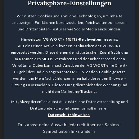
Privatsphäre-Einstellungen
Wir nutzen Cookies und ähnliche Technologien, um Inhalte
anzuzeigen, Funktionen bereitzustellen, Reichweiten zu messen
und Drittanbieter-Features wie Social Media einzubinden.
Hinweis zur VG WORT / METIS-Reichweitenmessung:
Auf einzelnen Artikeln können Zählmarken der VG WORT
eingesetzt werden. Diese dienen der statistischen Zugriffszählung
im Rahmen des METIS-Verfahrens und der urheberrechtlichen
Vergütung. Dabei kann nach Angaben der VG WORT eine Client-
ID gebildet und ein sogenanntes METIS Session Cookie gesetzt
werden, um Mehrfachzählungen innerhalb derselben Browser-
Sitzung zu vermeiden. Die Messung dient nicht der Werbung und
nicht dem Marketing-Tracking.
Language Notice
Mit „Akzeptieren“ erlaubst du zusätzliche Datenverarbeitung und
This website is primarily in German. Please use a browser plugin
Drittanbieter-Einbindungen gemäß unseren
for translation.
Datenschutzhinweisen
.
Got it!
Du kannst deine Auswahl jederzeit über das Schloss-
Symbol unten links ändern.