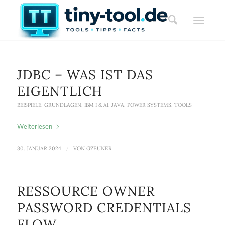
JDBC – WAS IST DAS
EIGENTLICH
BEISPIELE
,
GRUNDLAGEN
,
IBM I & AI
,
JAVA
,
POWER SYSTEMS
,
TOOLS
Weiterlesen
30. JANUAR 2024
/
VON
GZEUNER
RESSOURCE OWNER
PASSWORD CREDENTIALS
FLOW