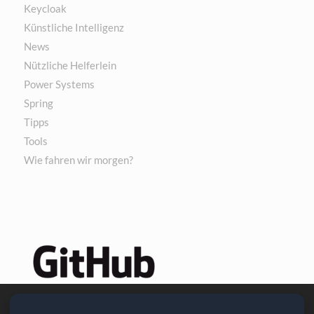
Keycloak
Künstliche Intelligenz
News
Nützliche Helferlein
Power Systems
Spring
Tipps
Tools
Wie fahren wir morgen?