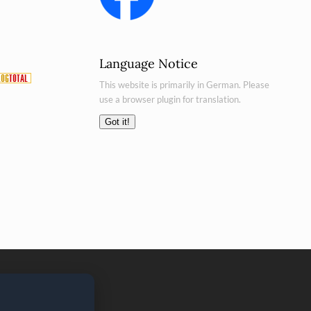
Language Notice
This website is primarily in German. Please
use a browser plugin for translation.
Got it!