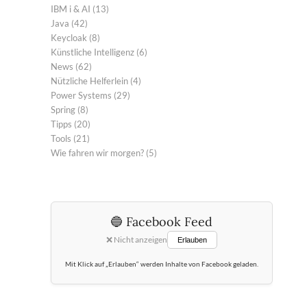
IBM i & AI
(13)
Java
(42)
Keycloak
(8)
Künstliche Intelligenz
(6)
News
(62)
Nützliche Helferlein
(4)
Power Systems
(29)
Spring
(8)
Tipps
(20)
Tools
(21)
Wie fahren wir morgen?
(5)
🔵 Facebook Feed
❌ Nicht anzeigen
Erlauben
Mit Klick auf „Erlauben“ werden Inhalte von Facebook geladen.