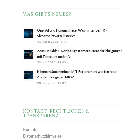
WAS GIBT’S NEUES?
OpenAI und Hugging Face: Was hinter dem KI-
Sicherheitsvorfall steckt
4. August 2026 - 8:44
Zeus Herald: Zuverlässige Kamera-Benachrichtigungen
mit Telegram und ntfy
30. Juli 2026 - 11:42
KI gegen Superkeime: MIT-Forscher entwerfen neue
Antibiotika gegen MRSA
20. Juli 2026 - 19:37
KONTAKT, RECHTLICHES &
TRANSPARENZ
Kontakt
Datenschutzhinweise