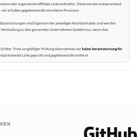
weise oder sogenannte Affiliate-Links enthalten. Diese werden entsprechend
 wir erhalten gegebenenfalls eine kleine Provision.
bezeichnungen sind Eigentum der jeweiligen Rechteinhaber und werden
ne Verbindung zu den genannten Unternehmen besteht nur, wenn dies
 Dritter. Trotz sorgfältiger Prüfung übernehmen wir
keine Verantwortung für
ntsprechende Links geprüft und gegebenenfalls entfernt.
RIEN