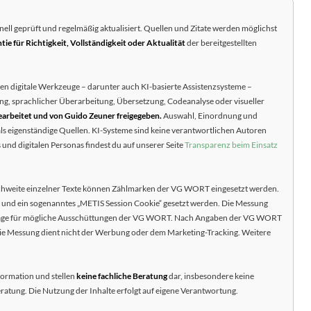
onell geprüft und regelmäßig aktualisiert. Quellen und Zitate werden möglichst
tie für Richtigkeit, Vollständigkeit oder Aktualität
der bereitgestellten
nen digitale Werkzeuge – darunter auch KI-basierte Assistenzsysteme –
ng, sprachlicher Überarbeitung, Übersetzung, Codeanalyse oder visueller
bearbeitet und von Guido Zeuner freigegeben.
Auswahl, Einordnung und
ls eigenständige Quellen. KI-Systeme sind keine verantwortlichen Autoren
und digitalen Personas findest du auf unserer Seite
Transparenz beim Einsatz
chweite einzelner Texte können Zählmarken der VG WORT eingesetzt werden.
 und ein sogenanntes „METIS Session Cookie“ gesetzt werden. Die Messung
undlage für mögliche Ausschüttungen der VG WORT. Nach Angaben der VG WORT
die Messung dient nicht der Werbung oder dem Marketing-Tracking. Weitere
formation und stellen
keine fachliche Beratung
dar, insbesondere keine
Beratung. Die Nutzung der Inhalte erfolgt auf eigene Verantwortung.