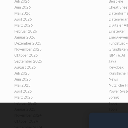
Juli 2026
Beispiele
Juni 2026
Cheat Shee
Mai 2026
Datenforma
April 2026
Datenverar
März 2026
Digitaler Al
Februar 2026
Einsteiger
Januar 2026
Energiewen
Dezember 2025
Fundstueck
November 2025
Grundlagen
Oktober 2025
IBM i & AI
September 2025
Java
August 2025
Keycloak
Juli 2025
Künstliche I
Juni 2025
News
Mai 2025
Nützliche He
April 2025
Power Sys
März 2025
Spring
Februar 2025
Tipps
Januar 2025
Tools
November 2024
Wie fahren 
Oktober 2024
September 2024