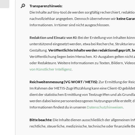
🔎
Transparenzhinweis:
Die Inhalte auf tiny-tool.de werden sorgfältig recherchiert, redakti
nachvollziehbar angegeben. Dennoch übernehmen wir
keine Garan
Informationen. Irrtümer sind nicht ausgeschlossen.
Redaktion und Einsatz von KI:
Bei der Erstellung von Inhalten kön
unterstützend eingesetzt werden, etwa bei Recherche, Strukturieru
Gestaltung.
Veröffentlichte Inhalte werden redaktionell geprüft, 
Veröffentlichung liegen beim Menschen. KI-Ausgaben gelten nicht a
oder Redakteure. Weitere Informationen zu Texten, Bildern, Videos 
von Künstlicher Intelligenz
.
Reichweitenmessung (VG WORT / METIS):
Zur Ermittlung der Rei
Im Rahmen der METIS-Zugriffszählung kann eine Client-ID gebildet
dient der statistischen Ermittlung von Textzugriffen und als Gr
werden dabei keine personenbezogenen Nutzungsprofile erstellt; 
Informationen findest du in unseren
Datenschutzhinweisen
.
Bitte beachte:
Die Inhalte dienen ausschließlich der allgemeinen In
rechtliche, steuerliche, medizinische, technische oder finanzielle 