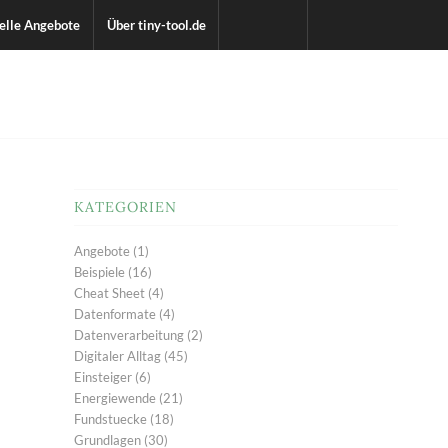
elle Angebote
Über tiny-tool.de
KATEGORIEN
Angebote
(1)
Beispiele
(16)
Cheat Sheet
(4)
Datenformate
(4)
Datenverarbeitung
(2)
Digitaler Alltag
(45)
Einsteiger
(6)
Energiewende
(21)
Fundstuecke
(18)
Grundlagen
(30)