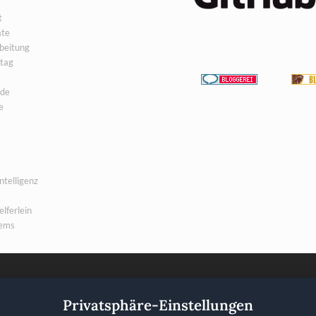
t
te
beitung
ltag
de
e
ntelligenz
lferlein
tems
wir morgen?
Privatsphäre-Einstellungen