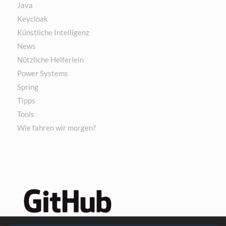
Java
Keycloak
Künstliche Intelligenz
News
Nützliche Helferlein
Power Systems
Spring
Tipps
Tools
Wie fahren wir morgen?