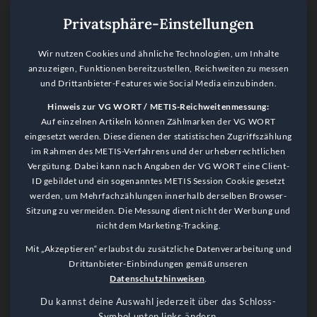
Privatsphäre-Einstellungen
Wir nutzen Cookies und ähnliche Technologien, um Inhalte
anzuzeigen, Funktionen bereitzustellen, Reichweiten zu messen
und Drittanbieter-Features wie Social Media einzubinden.
Hinweis zur VG WORT / METIS-Reichweitenmessung:
Auf einzelnen Artikeln können Zählmarken der VG WORT
eingesetzt werden. Diese dienen der statistischen Zugriffszählung
im Rahmen des METIS-Verfahrens und der urheberrechtlichen
Vergütung. Dabei kann nach Angaben der VG WORT eine Client-
ID gebildet und ein sogenanntes METIS Session Cookie gesetzt
werden, um Mehrfachzählungen innerhalb derselben Browser-
Sitzung zu vermeiden. Die Messung dient nicht der Werbung und
nicht dem Marketing-Tracking.
Language Notice
Mit „Akzeptieren“ erlaubst du zusätzliche Datenverarbeitung und
This website is primarily in German. Please use a browser plugin
Drittanbieter-Einbindungen gemäß unseren
for translation.
Datenschutzhinweisen
.
Got it!
Du kannst deine Auswahl jederzeit über das Schloss-
Symbol unten links ändern.