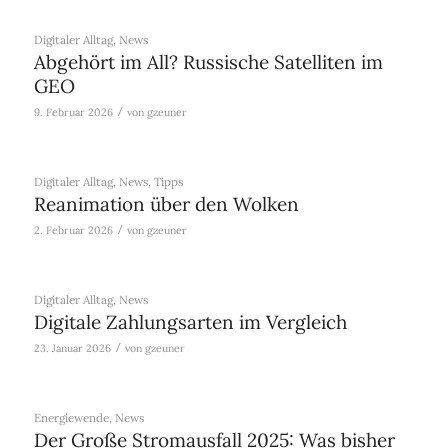
Digitaler Alltag
,
News
Abgehört im All? Russische Satelliten im
GEO
/
9. Februar 2026
von
gzeuner
Digitaler Alltag
,
News
,
Tipps
Reanimation über den Wolken
/
2. Februar 2026
von
gzeuner
Digitaler Alltag
,
News
Digitale Zahlungsarten im Vergleich
/
23. Januar 2026
von
gzeuner
Energiewende
,
News
Der Große Stromausfall 2025: Was bisher