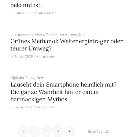
bekannt ist.
/
12. Januar 2026
von
gzeuner
Energiewende
,
News
,
Wie fahren wir morgen?
Grünes Methanol: Weltenergieträger oder
teurer Umweg?
/
11. Januar 2026
von
gzeuner
Digitaler Alltag
,
News
Lauscht dein Smartphone heimlich mit?
Die ganze Wahrheit hinter einem
hartnäckigen Mythos
/
3. Januar 2026
von
gzeuner
«
‹
2
3
4
Seite 4 von 15