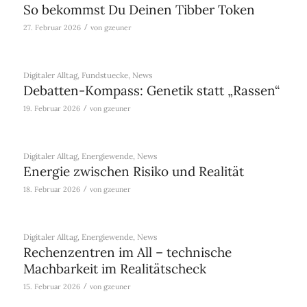
So bekommst Du Deinen Tibber Token
/
27. Februar 2026
von
gzeuner
Digitaler Alltag
,
Fundstuecke
,
News
Debatten-Kompass: Genetik statt „Rassen“
/
19. Februar 2026
von
gzeuner
Digitaler Alltag
,
Energiewende
,
News
Energie zwischen Risiko und Realität
/
18. Februar 2026
von
gzeuner
Digitaler Alltag
,
Energiewende
,
News
Rechenzentren im All – technische
Machbarkeit im Realitätscheck
/
15. Februar 2026
von
gzeuner