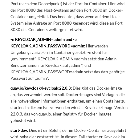
Port (nach dem Doppelpunkt) ist der Port im Container. Hier wird
der Port 8080 des Host-Systems auf den Port 8080 im Docker-
Container umgeleitet. Das bedeutet, dass wenn auf dem Host-
System eine Anfrage an Port 8080 gesendet wird, diese an Port
8080 des Containers weitergeleitet wird.
-e KEYCLOAK_ADMIN=admin und -e
KEYCLOAK_ADMIN_PASSWORD=admin:
Hier werden
Umgebungsvariablen im Container gesetzt. -e steht für
„environment“. KEYCLOAK_ADMIN=admin setzt den Admin-
Benutzernamen für Keycloak auf „admin“, und
KEYCLOAK_ADMIN_PASSWORD=admin setzt das dazugehörige
Passwort auf „admin“.
quay.io/keycloak/keycloak:22.0.3:
Dies gibt das Docker-Image
an, das verwendet werden soll. Docker-Images sind Vorlagen, die
alle notwendigen Informationen enthalten, um einen Container zu
starten. In diesem Fall verwenden wir das Keycloak-Image Version
22.0.3, das von quay.io, einer Registry für Docker-Images,
gehostet wird.
start-dev:
Dies ist ein Befehl, der im Docker-Container ausgeführt
wird, sobald er gestartet ist. In diesem Fall startet er Keycloak im