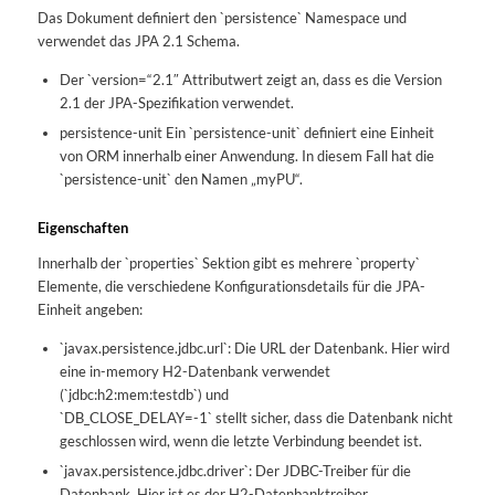
Das Dokument definiert den `persistence` Namespace und
verwendet das JPA 2.1 Schema.
Der `version=“2.1″ Attributwert zeigt an, dass es die Version
2.1 der JPA-Spezifikation verwendet.
persistence-unit Ein `persistence-unit` definiert eine Einheit
von ORM innerhalb einer Anwendung. In diesem Fall hat die
`persistence-unit` den Namen „myPU“.
Eigenschaften
Innerhalb der `properties` Sektion gibt es mehrere `property`
Elemente, die verschiedene Konfigurationsdetails für die JPA-
Einheit angeben:
`javax.persistence.jdbc.url`: Die URL der Datenbank. Hier wird
eine in-memory H2-Datenbank verwendet
(`jdbc:h2:mem:testdb`) und
`DB_CLOSE_DELAY=-1` stellt sicher, dass die Datenbank nicht
geschlossen wird, wenn die letzte Verbindung beendet ist.
`javax.persistence.jdbc.driver`: Der JDBC-Treiber für die
Datenbank. Hier ist es der H2-Datenbanktreiber.