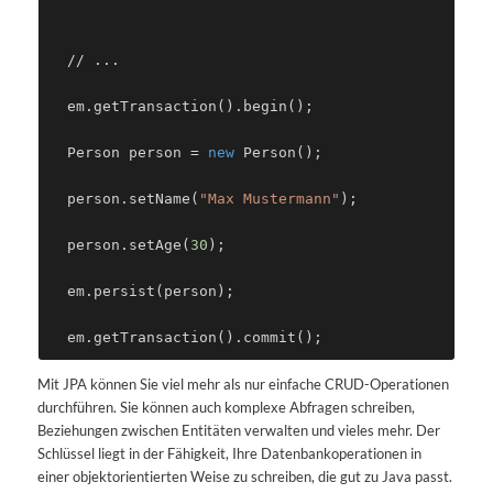
// ...
  em.getTransaction().begin();
  Person person = 
new
 Person();
  person.setName(
"Max Mustermann"
);
  person.setAge(
30
);
  em.persist(person);
Mit JPA können Sie viel mehr als nur einfache CRUD-Operationen
durchführen. Sie können auch komplexe Abfragen schreiben,
Beziehungen zwischen Entitäten verwalten und vieles mehr. Der
Schlüssel liegt in der Fähigkeit, Ihre Datenbankoperationen in
einer objektorientierten Weise zu schreiben, die gut zu Java passt.