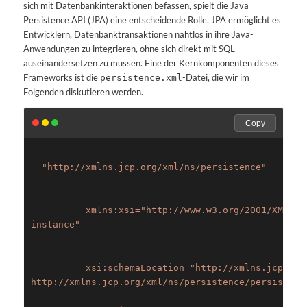
sich mit Datenbankinteraktionen befassen, spielt die Java
Persistence API (JPA) eine entscheidende Rolle. JPA ermöglicht es
Entwicklern, Datenbanktransaktionen nahtlos in ihre Java-
Anwendungen zu integrieren, ohne sich direkt mit SQL
auseinandersetzen zu müssen. Eine der Kernkomponenten dieses
Frameworks ist die
-Datei, die wir im
persistence.xml
Folgenden diskutieren werden.
Copy
"http://xmlns.jcp.org/xml/ns/persistence"
          xmlns:xsi=
"http://www.w3.org/2001/XMLSch
instance"
          xsi:schemaLocation=
"http://xmlns.jcp.org
http://xmlns.jcp.org/xml/ns/persistence/persistenc