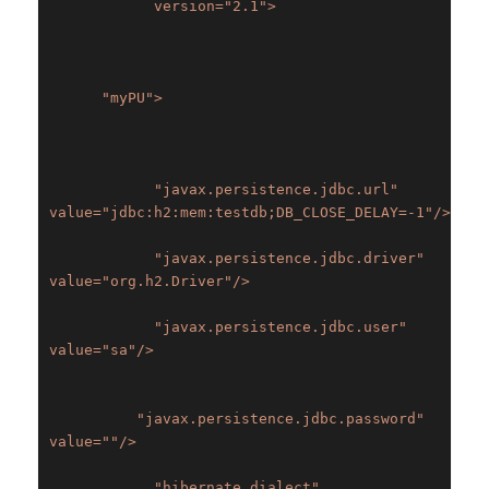
            version=
"2.1"
>
"myPU">
"javax.persistence.jdbc.url" 
value=
"jdbc:h2:mem:testdb;DB_CLOSE_DELAY=-1"
/>
"javax.persistence.jdbc.driver" 
value=
"org.h2.Driver"
/>
"javax.persistence.jdbc.user" 
value=
"sa"
/>
"javax.persistence.jdbc.password" 
value=
""
/>
"hibernate.dialect" 