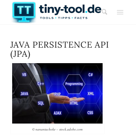
JAVA PERSISTENCE API
(JPA)
© nanantachoke – stock.adobe.com