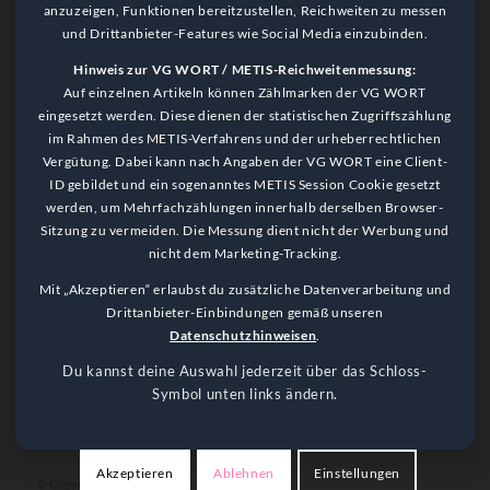
anzuzeigen, Funktionen bereitzustellen, Reichweiten zu messen
und Drittanbieter-Features wie Social Media einzubinden.
Hinweis zur VG WORT / METIS-Reichweitenmessung:
Auf einzelnen Artikeln können Zählmarken der VG WORT
eingesetzt werden. Diese dienen der statistischen Zugriffszählung
im Rahmen des METIS-Verfahrens und der urheberrechtlichen
Vergütung. Dabei kann nach Angaben der VG WORT eine Client-
ID gebildet und ein sogenanntes METIS Session Cookie gesetzt
werden, um Mehrfachzählungen innerhalb derselben Browser-
Sitzung zu vermeiden. Die Messung dient nicht der Werbung und
nicht dem Marketing-Tracking.
Language Notice
Mit „Akzeptieren“ erlaubst du zusätzliche Datenverarbeitung und
This website is primarily in German. Please use a browser plugin
Drittanbieter-Einbindungen gemäß unseren
for translation.
Datenschutzhinweisen
.
Got it!
Du kannst deine Auswahl jederzeit über das Schloss-
Symbol unten links ändern.
Akzeptieren
Ablehnen
Einstellungen
© Copyright - tiny-tool.de