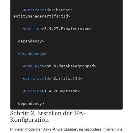
    <
artifactId
>hibernate-
entitymanager
artifactId>
    <
version
>5.4.27.Final
version>
dependency>
  <
dependency
>
    <
groupId
>com.h2database
groupId>
    <
artifactId
>h2
artifactId>
    <
version
>1.4.200
version>
Schritt 2: Erstellen der JPA-
Konfiguration
In vielen modernen Java-Anwendungen, insbesondere in jenen, die