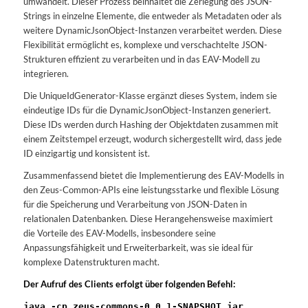
umwandelt. Dieser Prozess beinhaltet die Zerlegung des JSON-
Strings in einzelne Elemente, die entweder als Metadaten oder als
weitere DynamicJsonObject-Instanzen verarbeitet werden. Diese
Flexibilität ermöglicht es, komplexe und verschachtelte JSON-
Strukturen effizient zu verarbeiten und in das EAV-Modell zu
integrieren.
Die UniqueIdGenerator-Klasse ergänzt dieses System, indem sie
eindeutige IDs für die DynamicJsonObject-Instanzen generiert.
Diese IDs werden durch Hashing der Objektdaten zusammen mit
einem Zeitstempel erzeugt, wodurch sichergestellt wird, dass jede
ID einzigartig und konsistent ist.
Zusammenfassend bietet die Implementierung des EAV-Modells in
den Zeus-Common-APIs eine leistungsstarke und flexible Lösung
für die Speicherung und Verarbeitung von JSON-Daten in
relationalen Datenbanken. Diese Herangehensweise maximiert
die Vorteile des EAV-Modells, insbesondere seine
Anpassungsfähigkeit und Erweiterbarkeit, was sie ideal für
komplexe Datenstrukturen macht.
Der Aufruf des Clients erfolgt über folgenden Befehl:
java -cp zeus-commons-0.0.1-SNAPSHOT.jar