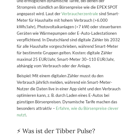
und ermöglichen dynamische Tarife, bei denen der
Strompreis stündlich an Börsenpreise wie die EPEX SPOT
angepasst wird. Laut der
Verbraucherzentrale
sind Smart-
Meter für Haushalte mit hohem Verbrauch (>6.000
kWh/Jahr), Photovoltaikanlagen (>7 kW) oder steuerbaren
Geräten wie Wärmepumpen oder E-Auto-Ladestationen
verpflichtend. In Deutschland sind digitale Zähler bis 2032
für alle Haushalte vorgeschrieben, während Smart-Meter
für bestimmte Gruppen gelten. Kosten: digitale Zähler
maximal 25 EUR/Jahr, Smart-Meter 30–110 EUR/Jahr,
abhängig vom Verbrauch oder der Anlage.
Beispiel: Mit einem digitalen Zähler musst du den
Verbrauch jährlich melden, während ein Smart-Meter-
Nutzer die Daten live in einer App sieht und den Verbrauch
optimieren kann, z. B. durch Laden eines E-Autos bei
günstigen Börsenpreisen. Dynamische Tarife machen das
besonders attraktiv –
Erfahre, wie du Börsenpreise clever
nutzt
.
⚡ Was ist der Tibber Pulse?