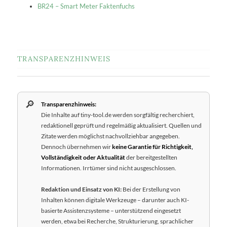
BR24 – Smart Meter Faktenfuchs
TRANSPARENZHINWEIS
🔎
Transparenzhinweis:
Die Inhalte auf tiny-tool.de werden sorgfältig recherchiert,
redaktionell geprüft und regelmäßig aktualisiert. Quellen und
Zitate werden möglichst nachvollziehbar angegeben.
Dennoch übernehmen wir
keine Garantie für Richtigkeit,
Vollständigkeit oder Aktualität
der bereitgestellten
Informationen. Irrtümer sind nicht ausgeschlossen.
Redaktion und Einsatz von KI:
Bei der Erstellung von
Inhalten können digitale Werkzeuge – darunter auch KI-
basierte Assistenzsysteme – unterstützend eingesetzt
werden, etwa bei Recherche, Strukturierung, sprachlicher