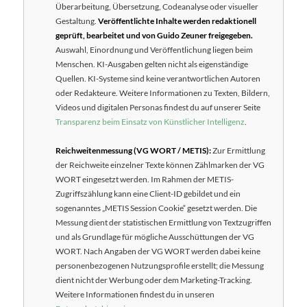
Überarbeitung, Übersetzung, Codeanalyse oder visueller
Gestaltung.
Veröffentlichte Inhalte werden redaktionell
geprüft, bearbeitet und von Guido Zeuner freigegeben.
Auswahl, Einordnung und Veröffentlichung liegen beim
Menschen. KI-Ausgaben gelten nicht als eigenständige
Quellen. KI-Systeme sind keine verantwortlichen Autoren
oder Redakteure. Weitere Informationen zu Texten, Bildern,
Videos und digitalen Personas findest du auf unserer Seite
Transparenz beim Einsatz von Künstlicher Intelligenz
.
Reichweitenmessung (VG WORT / METIS):
Zur Ermittlung
der Reichweite einzelner Texte können Zählmarken der VG
WORT eingesetzt werden. Im Rahmen der METIS-
Zugriffszählung kann eine Client-ID gebildet und ein
sogenanntes „METIS Session Cookie“ gesetzt werden. Die
Messung dient der statistischen Ermittlung von Textzugriffen
und als Grundlage für mögliche Ausschüttungen der VG
WORT. Nach Angaben der VG WORT werden dabei keine
personenbezogenen Nutzungsprofile erstellt; die Messung
dient nicht der Werbung oder dem Marketing-Tracking.
Weitere Informationen findest du in unseren