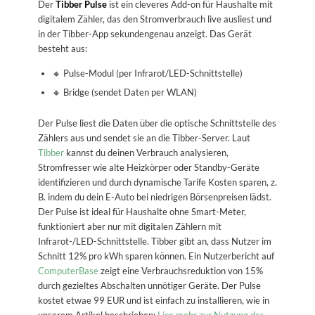
Der
Tibber Pulse
ist ein cleveres Add-on für Haushalte mit
digitalem Zähler, das den Stromverbrauch live ausliest und
in der Tibber-App sekundengenau anzeigt. Das Gerät
besteht aus:
🔸 Pulse-Modul (per Infrarot/LED-Schnittstelle)
🔸 Bridge (sendet Daten per WLAN)
Der Pulse liest die Daten über die optische Schnittstelle des
Zählers aus und sendet sie an die Tibber-Server. Laut
Tibber
kannst du deinen Verbrauch analysieren,
Stromfresser wie alte Heizkörper oder Standby-Geräte
identifizieren und durch dynamische Tarife Kosten sparen, z.
B. indem du dein E-Auto bei niedrigen Börsenpreisen lädst.
Der Pulse ist ideal für Haushalte ohne Smart-Meter,
funktioniert aber nur mit digitalen Zählern mit
Infrarot-/LED-Schnittstelle. Tibber gibt an, dass Nutzer im
Schnitt 12% pro kWh sparen können. Ein Nutzerbericht auf
ComputerBase
zeigt eine Verbrauchsreduktion von 15%
durch gezieltes Abschalten unnötiger Geräte. Der Pulse
kostet etwae 99 EUR und ist einfach zu installieren, wie in