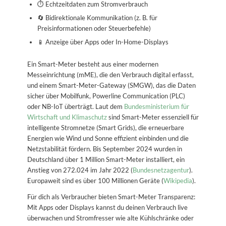
⏱ Echtzeitdaten zum Stromverbrauch
🔄 Bidirektionale Kommunikation (z. B. für
Preisinformationen oder Steuerbefehle)
📱 Anzeige über Apps oder In-Home-Displays
Ein Smart-Meter besteht aus einer modernen
Messeinrichtung (mME), die den Verbrauch digital erfasst,
und einem Smart-Meter-Gateway (SMGW), das die Daten
sicher über Mobilfunk, Powerline Communication (PLC)
oder NB-IoT überträgt. Laut dem
Bundesministerium für
Wirtschaft und Klimaschutz
sind Smart-Meter essenziell für
intelligente Stromnetze (Smart Grids), die erneuerbare
Energien wie Wind und Sonne effizient einbinden und die
Netzstabilität fördern. Bis September 2024 wurden in
Deutschland über 1 Million Smart-Meter installiert, ein
Anstieg von 272.024 im Jahr 2022 (
Bundesnetzagentur
).
Europaweit sind es über 100 Millionen Geräte (
Wikipedia
).
Für dich als Verbraucher bieten Smart-Meter Transparenz:
Mit Apps oder Displays kannst du deinen Verbrauch live
überwachen und Stromfresser wie alte Kühlschränke oder