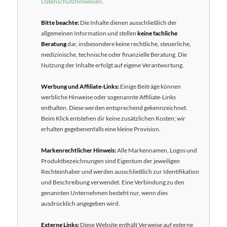
Datenschutzhinweisen
.
Bitte beachte:
Die Inhalte dienen ausschließlich der
allgemeinen Information und stellen
keine fachliche
Beratung
dar, insbesondere keine rechtliche, steuerliche,
medizinische, technische oder finanzielle Beratung. Die
Nutzung der Inhalte erfolgt auf eigene Verantwortung.
Werbung und Affiliate-Links:
Einige Beiträge können
werbliche Hinweise oder sogenannte Affiliate-Links
enthalten. Diese werden entsprechend gekennzeichnet.
Beim Klick entstehen dir keine zusätzlichen Kosten; wir
erhalten gegebenenfalls eine kleine Provision.
Markenrechtlicher Hinweis:
Alle Markennamen, Logos und
Produktbezeichnungen sind Eigentum der jeweiligen
Rechteinhaber und werden ausschließlich zur Identifikation
und Beschreibung verwendet. Eine Verbindung zu den
genannten Unternehmen besteht nur, wenn dies
ausdrücklich angegeben wird.
Externe Links:
Diese Website enthält Verweise auf externe