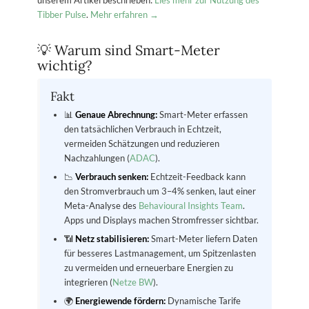
unserem Artikel beschrieben:
Lies mehr zur Nutzung des
Tibber Pulse
.
Mehr erfahren →
💡 Warum sind Smart-Meter
wichtig?
Fakt
📊
Genaue Abrechnung:
Smart-Meter erfassen
den tatsächlichen Verbrauch in Echtzeit,
vermeiden Schätzungen und reduzieren
Nachzahlungen (
ADAC
).
📉
Verbrauch senken:
Echtzeit-Feedback kann
den Stromverbrauch um 3–4% senken, laut einer
Meta-Analyse des
Behavioural Insights Team
.
Apps und Displays machen Stromfresser sichtbar.
📶
Netz stabilisieren:
Smart-Meter liefern Daten
für besseres Lastmanagement, um Spitzenlasten
zu vermeiden und erneuerbare Energien zu
integrieren (
Netze BW
).
🌍
Energiewende fördern:
Dynamische Tarife