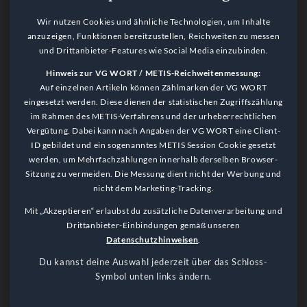
Wir nutzen Cookies und ähnliche Technologien, um Inhalte
anzuzeigen, Funktionen bereitzustellen, Reichweiten zu messen
und Drittanbieter-Features wie Social Media einzubinden.
Hinweis zur VG WORT / METIS-Reichweitenmessung:
Auf einzelnen Artikeln können Zählmarken der VG WORT
eingesetzt werden. Diese dienen der statistischen Zugriffszählung
im Rahmen des METIS-Verfahrens und der urheberrechtlichen
Vergütung. Dabei kann nach Angaben der VG WORT eine Client-
ID gebildet und ein sogenanntes METIS Session Cookie gesetzt
werden, um Mehrfachzählungen innerhalb derselben Browser-
Sitzung zu vermeiden. Die Messung dient nicht der Werbung und
nicht dem Marketing-Tracking.
Language Notice
Mit „Akzeptieren“ erlaubst du zusätzliche Datenverarbeitung und
This website is primarily in German. Please use a browser plugin
Drittanbieter-Einbindungen gemäß unseren
for translation.
Datenschutzhinweisen
.
Got it!
Du kannst deine Auswahl jederzeit über das Schloss-
Symbol unten links ändern.