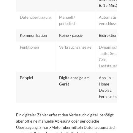
B. 15 Min.)
Datenübertragung
Manuell /
Automatisch,
periodisch
verschlüsselt
Kommunikation
Keine / passiv
Bidirektional
Funktionen
Verbrauchsanzeige
Dynamische
Tarife, Smart
Grid,
Laststeuerung
Beispiel
Digitalanzeige am
App, In-
Gerät
Home-
Display,
Fernauslesung
Ein digitaler Zähler erfasst den Verbrauch digital, benötigt
aber oft eine manuelle Ablesung oder periodische
Übertragung. Smart-Meter übermitteln Daten automatisch