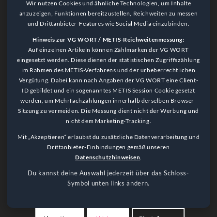
Wir nutzen Cookies und ähnliche Technologien, um Inhalte
anzuzeigen, Funktionen bereitzustellen, Reichweiten zu messen
und Drittanbieter-Features wie Social Media einzubinden.
Hinweis zur VG WORT / METIS-Reichweitenmessung:
Auf einzelnen Artikeln können Zählmarken der VG WORT
eingesetzt werden. Diese dienen der statistischen Zugriffszählung
im Rahmen des METIS-Verfahrens und der urheberrechtlichen
Vergütung. Dabei kann nach Angaben der VG WORT eine Client-
ID gebildet und ein sogenanntes METIS Session Cookie gesetzt
werden, um Mehrfachzählungen innerhalb derselben Browser-
Sitzung zu vermeiden. Die Messung dient nicht der Werbung und
nicht dem Marketing-Tracking.
Language Notice
Mit „Akzeptieren“ erlaubst du zusätzliche Datenverarbeitung und
This website is primarily in German. Please use a browser plugin
Drittanbieter-Einbindungen gemäß unseren
for translation.
Datenschutzhinweisen
.
Got it!
Du kannst deine Auswahl jederzeit über das Schloss-
Symbol unten links ändern.