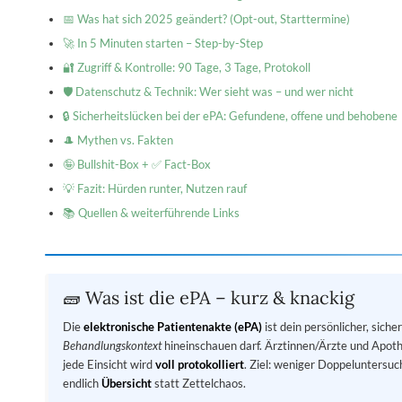
📅 Was hat sich 2025 geändert? (Opt-out, Starttermine)
🚀 In 5 Minuten starten – Step-by-Step
🔐 Zugriff & Kontrolle: 90 Tage, 3 Tage, Protokoll
🛡️ Datenschutz & Technik: Wer sieht was – und wer nicht
🔒 Sicherheitslücken bei der ePA: Gefundene, offene und behobene
🎩 Mythen vs. Fakten
🤪 Bullshit-Box + ✅ Fact-Box
💡 Fazit: Hürden runter, Nutzen rauf
📚 Quellen & weiterführende Links
🧱 Was ist die ePA – kurz & knackig
Die
elektronische Patientenakte (ePA)
ist dein persönlicher, sic
Behandlungskontext
hineinschauen darf. Ärztinnen/Ärzte und Apot
jede Einsicht wird
voll protokolliert
. Ziel: weniger Doppeluntersu
endlich
Übersicht
statt Zettelchaos.