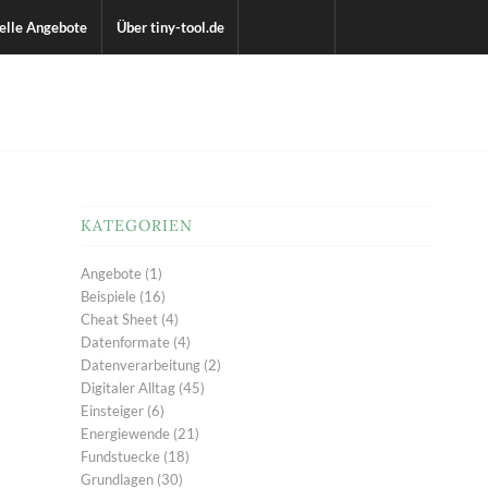
elle Angebote
Über tiny-tool.de
KATEGORIEN
Angebote
(1)
Beispiele
(16)
Cheat Sheet
(4)
Datenformate
(4)
Datenverarbeitung
(2)
Digitaler Alltag
(45)
Einsteiger
(6)
Energiewende
(21)
Fundstuecke
(18)
Grundlagen
(30)