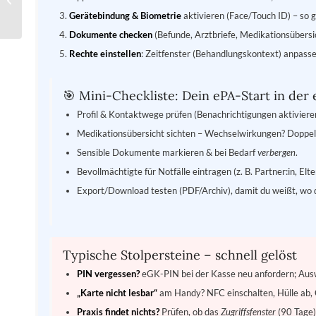
tool.de
Gerätebindung & Biometrie
aktivieren (Face/Touch ID) – so ge
Dokumente checken
(Befunde, Arztbriefe, Medikationsübersi
Rechte einstellen
: Zeitfenster (Behandlungskontext) anpass
🎯 Mini-Checkliste: Dein ePA-Start in der
Profil & Kontaktwege prüfen (Benachrichtigungen aktiviere
Medikationsübersicht sichten – Wechselwirkungen? Doppe
Sensible Dokumente markieren & bei Bedarf
verbergen
.
Bevollmächtigte für Notfälle eintragen (z. B. Partner:in, Elte
Export/Download testen (PDF/Archiv), damit du weißt, wo di
Typische Stolpersteine – schnell gelöst
PIN vergessen?
eGK-PIN bei der Kasse neu anfordern; Aus
„Karte nicht lesbar“
am Handy? NFC einschalten, Hülle ab, C
Praxis findet nichts?
Prüfen, ob das
Zugriffsfenster
(90 Tage)