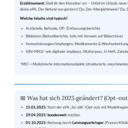
Erzählmoment:
Stell dir den Klassiker vor – Unfall im Urlaub, neue
deine ePA. Der Befund von gestern? Da. Der Allergiehinweis? Da. 
Welche Inhalte sind typisch?
Arztbriefe, Befunde, OP-/Entlassungsberichte
Bilddaten (Befundberichte, teils mit Verweis auf Bildarchive)
Immunisierungen/Impfungen, Medikamente & Wechselwirkun
KBV-MIOs* wie digitaler Impfpass, Mutterpass, U-Heft, Zahnb
*MIO = Medizinische Informationsobjekte (strukturierte, maschinenles
📅 Was hat sich 2025 geändert? (Opt-out
15.01.2025:
Start der ePA „für alle“ (Opt-out) mit Modellregio
29.04.2025:
bundesweit
nutzbar.
01.10.2025:
Nutzung durch
Leistungserbringer
(Praxen/Klini