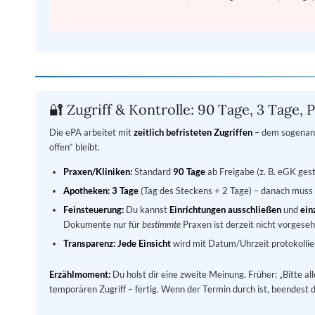
🔐 Zugriff & Kontrolle: 90 Tage, 3 Tage, 
Die ePA arbeitet mit
zeitlich befristeten Zugriffen
– dem sogenann
offen“ bleibt.
Praxen/Kliniken:
Standard
90 Tage
ab Freigabe (z. B. eGK ges
Apotheken:
3 Tage
(Tag des Steckens + 2 Tage) – danach muss
Feinsteuerung:
Du kannst
Einrichtungen ausschließen
und
ein
Dokumente nur für
bestimmte
Praxen ist derzeit nicht vorgeseh
Transparenz:
Jede Einsicht
wird mit Datum/Uhrzeit protokollier
Erzählmoment:
Du holst dir eine zweite Meinung. Früher: „Bitte al
temporären Zugriff – fertig. Wenn der Termin durch ist, beendest 