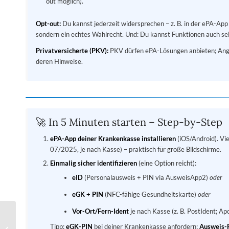
out möglich).
Opt-out:
Du kannst jederzeit widersprechen – z. B. in der ePA-Ap
sondern ein echtes Wahlrecht. Und: Du kannst Funktionen auch sel
Privatversicherte (PKV):
PKV dürfen ePA-Lösungen anbieten; Ange
deren Hinweise.
🚀 In 5 Minuten starten – Step-by-Step
ePA-App deiner Krankenkasse installieren
(iOS/Android). Vie
07/2025, je nach Kasse) – praktisch für große Bildschirme.
Einmalig sicher identifizieren
(eine Option reicht):
eID
(Personalausweis + PIN via AusweisApp2)
oder
eGK + PIN
(NFC-fähige Gesundheitskarte)
oder
Vor-Ort/Fern-Ident
je nach Kasse (z. B. PostIdent; A
Notepad++ – leicht,
Tipp:
eGK-PIN
bei deiner Krankenkasse anfordern;
Ausweis-
schnell, vielseitig. | tiny-