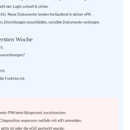
ht der Login schnell & sicher.
cht). Neue Dokumente landen fortlaufend in deiner ePA.
en,
Einrichtungen ausschließen
, sensible Dokumente
verbergen
.
 ersten Woche
n).
lverordnungen?
rn).
e Funktion ist.
weis-PIN beim Bürgeramt zurücksetzen.
hipposition anpassen; notfalls mit eID anmelden.
 aktiv ist oder die eGK gesteckt wurde.