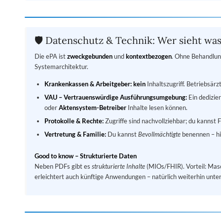
🛡️ Datenschutz & Technik: Wer sieht wa
Die ePA ist
zweckgebunden
und
kontextbezogen
. Ohne Behandlung
Systemarchitektur.
Krankenkassen & Arbeitgeber:
kein
Inhaltszugriff. Betriebsärz
VAU – Vertrauenswürdige Ausführungsumgebung:
Ein dedizie
oder
Aktensystem-Betreiber
Inhalte lesen können.
Protokolle & Rechte:
Zugriffe sind nachvollziehbar; du kannst F
Vertretung & Familie:
Du kannst
Bevollmächtigte
benennen – hilf
Good to know – Strukturierte Daten
Neben PDFs gibt es
strukturierte Inhalte
(MIOs/FHIR). Vorteil: Masch
erleichtert auch künftige Anwendungen – natürlich weiterhin unter