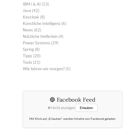
IBM i & AI
(13)
Java
(42)
Keycloak
(8)
Künstliche Intelligenz
(6)
News
(62)
Nützliche Helferlein
(4)
Power Systems
(29)
Spring
(8)
Tipps
(20)
Tools
(21)
Wie fahren wir morgen?
(5)
🔵 Facebook Feed
❌ Nicht anzeigen
Erlauben
Mit Klick auf „Erlauben“ werden Inhalte von Facebook geladen.