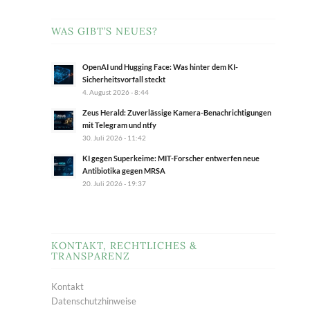
WAS GIBT’S NEUES?
OpenAI und Hugging Face: Was hinter dem KI-
Sicherheitsvorfall steckt
4. August 2026 - 8:44
Zeus Herald: Zuverlässige Kamera-Benachrichtigungen
mit Telegram und ntfy
30. Juli 2026 - 11:42
KI gegen Superkeime: MIT-Forscher entwerfen neue
Antibiotika gegen MRSA
20. Juli 2026 - 19:37
KONTAKT, RECHTLICHES &
TRANSPARENZ
Kontakt
Datenschutzhinweise