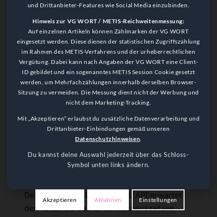
Token z. B. mit
Zeus Charge Control
,
und Drittanbieter-Features wie Social Media einzubinden.
um Ladezeiten und Börsenpreise
Hinweis zur VG WORT / METIS-Reichweitenmessung:
clever zusammenzubringen.
Auf einzelnen Artikeln können Zählmarken der VG WORT
Vorraussetzung: Ladespeicher mit
eingesetzt werden. Diese dienen der statistischen Zugriffszählung
im Rahmen des METIS-Verfahrens und der urheberrechtlichen
Sonnen API v2.
Vergütung. Dabei kann nach Angaben der VG WORT eine Client-
ID gebildet und ein sogenanntes METIS Session Cookie gesetzt
werden, um Mehrfachzählungen innerhalb derselben Browser-
Viel Spaß beim Ausprobieren – und
Sitzung zu vermeiden. Die Messung dient nicht der Werbung und
willkommen in der Welt smarter Energie. 🙂
nicht dem Marketing-Tracking.
Mit „Akzeptieren“ erlaubst du zusätzliche Datenverarbeitung und
Drittanbieter-Einbindungen gemäß unseren
Datenschutzhinweisen
.
API-TEST (CURL /
Du kannst deine Auswahl jederzeit über das Schloss-
GRAPHQL)
Symbol unten links ändern.
Ein schneller Check spart Dir später
Debugging-Zeit: Die GraphQL API erwartet
Akzeptieren
Ablehnen
Einstellungen
den Token als Bearer im
-
Authorization