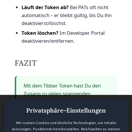
Läuft der Token ab?
Bei PATs oft nicht
automatisch – er bleibt gültig, bis Du ihn
deaktivierst/löschst.
Token löschen?
Im Developer Portal
deaktivieren/entfernen.
FAZIT
Mit dem Tibber Token hast Du den
Zugang zu vielen spannenden
Energie-Projekten: von der
Visualisierung Deiner Daten bis zu
Privatsphäre-Einstellungen
smarter Automatisierung.
Wir nutzen Cookies und ähnliche Technologien, um Inhalte
Wenn Du magst, kombiniere Deinen
anzuzeigen, Funktionen bereitzustellen, Reichweiten zu messen