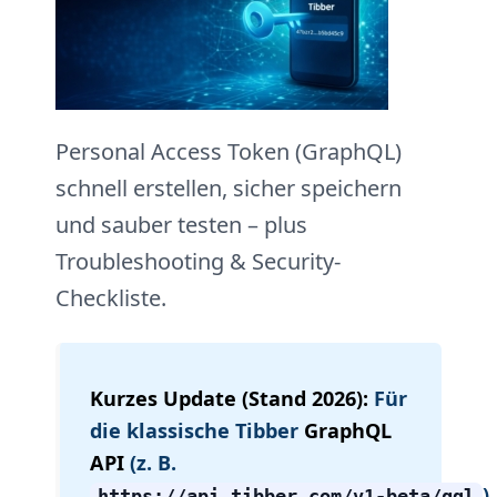
Personal Access Token (GraphQL)
schnell erstellen, sicher speichern
und sauber testen – plus
Troubleshooting & Security-
Checkliste.
Kurzes Update (Stand 2026):
Für
die klassische Tibber
GraphQL
API
(z. B.
)
https://api.tibber.com/v1-beta/gql