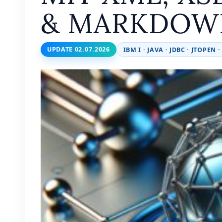
& MARKDOW
UPDATE 02.07.2026
IBM I · JAVA · JDBC · JTOPEN ·