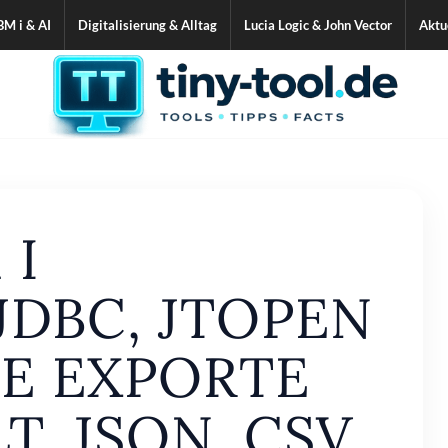
BM i & AI
Digitalisierung & Alltag
Lucia Logic & John Vector
Aktu
 I
JDBC, JTOPEN
LE EXPORTE
T, JSON, CSV