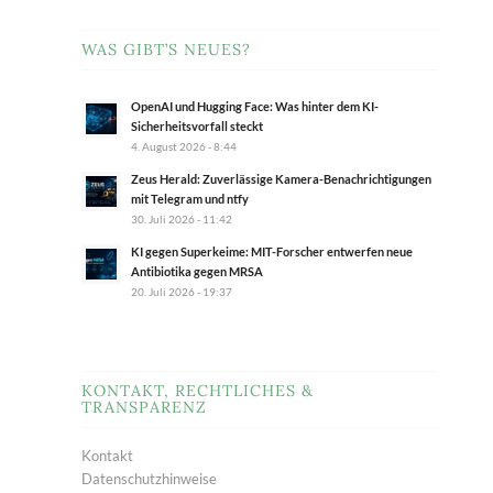
WAS GIBT’S NEUES?
OpenAI und Hugging Face: Was hinter dem KI-
Sicherheitsvorfall steckt
4. August 2026 - 8:44
Zeus Herald: Zuverlässige Kamera-Benachrichtigungen
mit Telegram und ntfy
30. Juli 2026 - 11:42
KI gegen Superkeime: MIT-Forscher entwerfen neue
Antibiotika gegen MRSA
20. Juli 2026 - 19:37
KONTAKT, RECHTLICHES &
TRANSPARENZ
Kontakt
Datenschutzhinweise