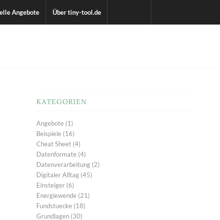
elle Angebote
Über tiny-tool.de
KATEGORIEN
Angebote
(1)
Beispiele
(16)
Cheat Sheet
(4)
Datenformate
(4)
Datenverarbeitung
(2)
Digitaler Alltag
(45)
Einsteiger
(6)
Energiewende
(21)
Fundstuecke
(18)
Grundlagen
(30)