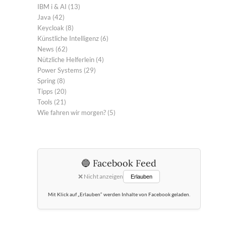
IBM i & AI
(13)
Java
(42)
Keycloak
(8)
Künstliche Intelligenz
(6)
News
(62)
Nützliche Helferlein
(4)
Power Systems
(29)
Spring
(8)
Tipps
(20)
Tools
(21)
Wie fahren wir morgen?
(5)
🔵 Facebook Feed
❌ Nicht anzeigen
Erlauben
Mit Klick auf „Erlauben“ werden Inhalte von Facebook geladen.