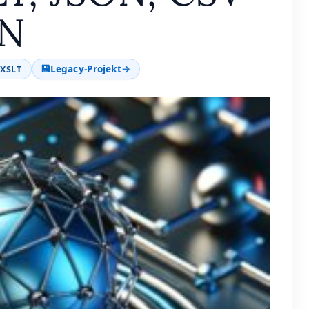
N
💾
Legacy-Projekt
→
 XSLT