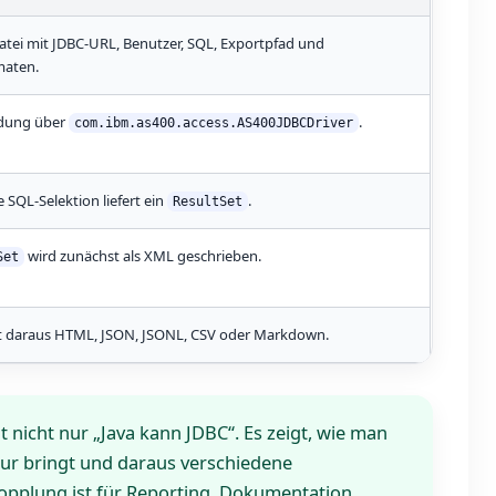
atei mit JDBC-URL, Benutzer, SQL, Exportpfad und
aten.
dung über
.
com.ibm.as400.access.AS400JDBCDriver
 SQL-Selektion liefert ein
.
ResultSet
wird zunächst als XML geschrieben.
Set
t daraus HTML, JSON, JSONL, CSV oder Markdown.
t nicht nur „Java kann JDBC“. Es zeigt, wie man
tur bringt und daraus verschiedene
pplung ist für Reporting, Dokumentation,