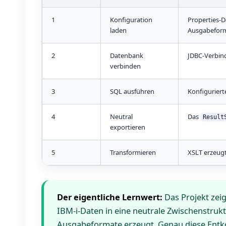
1
Konfiguration
Properties-D
laden
Ausgabeform
2
Datenbank
JDBC-Verbin
verbinden
3
SQL ausführen
Konfigurierte
4
Neutral
Das
Result
exportieren
5
Transformieren
XSLT erzeug
Der eigentliche Lernwert:
Das Projekt zeig
IBM-i-Daten in eine neutrale Zwischenstruk
Ausgabeformate erzeugt. Genau diese Entko