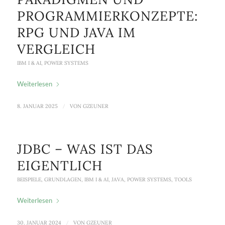
PROGRAMMIERKONZEPTE:
RPG UND JAVA IM
VERGLEICH
IBM I & AI
,
POWER SYSTEMS
Weiterlesen
8. JANUAR 2025
/
VON
GZEUNER
JDBC – WAS IST DAS
EIGENTLICH
BEISPIELE
,
GRUNDLAGEN
,
IBM I & AI
,
JAVA
,
POWER SYSTEMS
,
TOOLS
Weiterlesen
30. JANUAR 2024
/
VON
GZEUNER