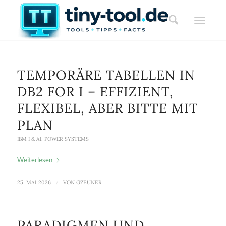
TEMPORÄRE TABELLEN IN
DB2 FOR I – EFFIZIENT,
FLEXIBEL, ABER BITTE MIT
PLAN
IBM I & AI
,
POWER SYSTEMS
Weiterlesen
25. MAI 2026
/
VON
GZEUNER
PARADIGMEN UND